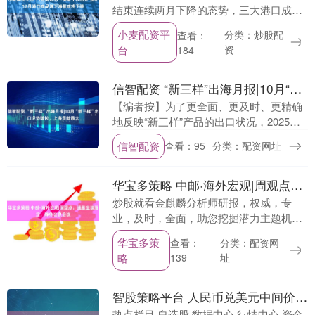
结束连续两月下降的态势，三大港口成品
油船运下海量均有所增长。但是山东港口
小麦配资平
分类：炒股配
查看：
以及东北港口的成品油北油南下船运资源
台
资
184
继续下滑，导致....
信智配资 “新三样”出海月报|10月“新三样”出口逆势增长，上海贡献最大
【编者按】为了更全面、更及时、更精确
地反映“新三样”产品的出口状况，2025年3
月起，界面新闻/界面智库和瀚闻资讯联合
信智配资
查看：95
分类：配资网址
推出《中国“新三样”出海月报》。《中
国“新....
华宝多策略 中邮·海外宏观|周观点：通胀尘埃落定，静待议息会议
炒股就看金麒麟分析师研报，权威，专
业，及时，全面，助您挖掘潜力主题机
会！ （来源：中邮证券研究所） 转自：中
华宝多策
分类：配资网
查看：
邮证券研究所 美国延迟发布的9月CPI数据
略
址
139
显示，通胀....
智股策略平台 人民币兑美元中间价较上日调升13点至7.0843，升值至2024年10月15日以来最高！
热点栏目 自选股 数据中心 行情中心 资金