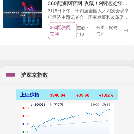
360配资网官网 收藏！9图速览经济主题记者会新词热词
3月6日下午，十四届全国人大四次会议举
行经济主题记者会，国家发展和改革委员
会主任郑栅洁、财政部部长蓝佛安、商务
360配资网
分类：配资
查看：
部部长王文涛、中国人民银行行长潘功
官网
门户
113
胜、中国证券监督....
沪深京指数
上证综指
3940.04
+39.68
+1.02%