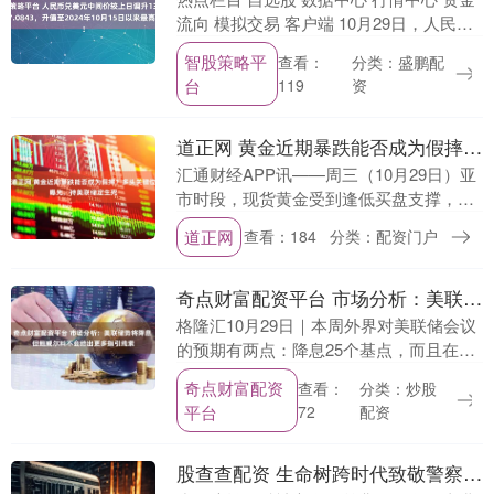
流向 模拟交易 客户端 10月29日，人民币
兑美元中间价较上日调升13点至7.0843，
智股策略平
分类：盛鹏配
查看：
中间价升值至2024年10月1....
台
资
119
道正网 黄金近期暴跌能否成为假摔？多头关键位曝光，待美联储定生死
汇通财经APP讯——周三（10月29日）亚
市时段，现货黄金受到逢低买盘支撑，涨
幅约0.60%，交投于3975美元/盎司附近。
道正网
查看：184
分类：配资门户
此前金价曾连续三个交易日下跌，跌幅
逾....
奇点财富配资平台 市场分析：美联储势将降息 但鲍威尔料不会给出更多指引线索
格隆汇10月29日｜本周外界对美联储会议
的预期有两点：降息25个基点，而且在决
策者对未来利率路径分歧加剧的情况下，
奇点财富配资
分类：炒股
查看：
主席杰罗姆·鲍威尔几乎不会给出指引线
平台
配资
72
索。鲍威尔....
股查查配资 生命树跨时代致敬警察特辑：岁月流转，精神永存