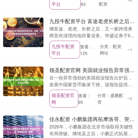
平台
配资
93
直接触....
九投牛配资平台 富途老虎长桥之后，未被“点名”的华盛证券也将清理内地业务
继富途、老虎、长桥之后，又一家跨境券
商宣布清理内地存量业务。华盛证券于6月
6日上午向客户发布的通知称，自北京时间
九投牛配资
分类：配资
查看：
6月15日起，华盛证券将对存量投资者账
平台
网址
126
户在中国内....
领圣配资官网 美国就业报告异常强劲，新兴市场货币应声暴跌
在一份异常强劲的美国就业报告出炉后，
发展中国家货币集体下挫。该报告提供了
迄今为止最清晰的信号，表明美国劳动力
领圣配资官
分类：盛鹏配
查看：
市场正在走出长期招聘乏力的阴霾，从而
网
资
95
削弱了美联储降息....
佳永配资 小鹏集团再拓摩洛哥、突尼斯市场，北非“战略铁三角”成型
2026年，小鹏集团在北非市场取得关键性
布局突破。继埃及之后，小鹏正式拓展至