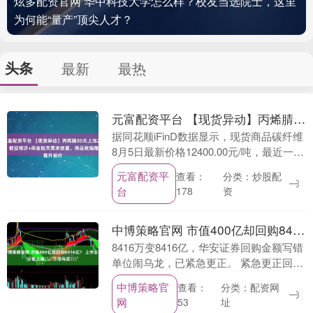
炫多配资官网 华中科技大学怎么样？校友当选院士，这里
为何能“量产”顶尖人才？
头条
最新
最热
元富配资平台 【现货异动】丙烯腈30天上涨27.18%！低空经济+商业航天需求放量，供应收缩推升报价
据同花顺iFinD数据显示，现货商品碳纤维
8月5日最新价格12400.00元/吨，最近一周
上涨10.71%，一个月累计上涨27.18%。
元富配资平
分类：炒股配
查看：
碳纤维现货价格趋势 2....
台
资
178
中博策略官网 市值400亿却回购8416亿？ 上市公司公告上演\＂万倍乌龙\＂
8416万变8416亿，华安证券回购金额写错
单位闹乌龙，已紧急更正。 紧急更正回购
公告金额单位 8月5日，华安证券发布关于
中博策略官
分类：配资网
查看：
股份回购进展的公告（修订版），原因是
网
址
53
公....