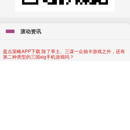
盈
点
略
A
P
P
下
载
除
了
率
土
、
三
谋
一
众
抽
卡
游
戏
之
外
，
还
有
二
种
类
型
的
三
国
s
l
g
手
机
游
戏
吗
策
第
？
炒股配资
滚动资讯
三
国
lg
手
游
都
有
哪
些
类
型
？
每
个
人
都
能
毫
不
犹
豫
的
说
出
来
，
抽
卡
+
地
跳
格
子
，
或
者
抽
卡
+
R
T
S
，
形
式
在
变
抽
卡
永
不
改
变
。
目
12-03
s
块
前
炫
多
资
官
网
华
中
科
技
大
学
怎
么
样
？
校
友
当
选
院
士
，
这
里
为
能
“
量
产
”
顶
尖
人
才
配
何
？
盛鹏配资
两
院
士
可
以
说
是
学
术
界
最
高
的
荣
誉
，
每
一
位
院
士
都
代
表
着
在
各
自
领
最
顶
尖
的
存
在
，
引
领
着
一
个
学
科
的
发
展
。
院
士
增
选
可
以
说
是
高
教
01-04
院
域
领
炒股配资
12-03