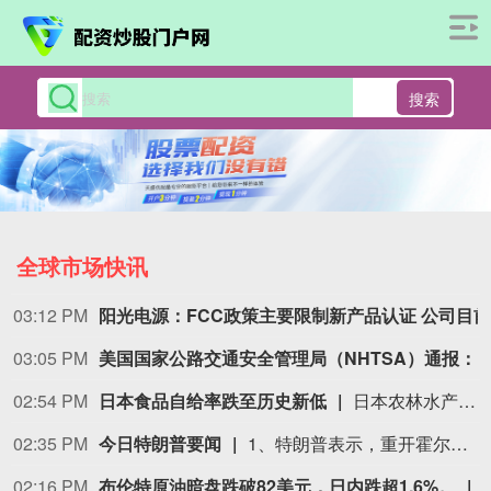
搜索
全球市场快讯
03:12 PM
03:05 PM
美国国家公路交通安全管理局（NHTSA）通报：克莱斯勒（即FCA美国有限责任公司）正在召回部分美国市场车型，涉及1458辆美国车辆，本次召回范围内车辆存在安全带无法回缩的问题，无法按
02:54 PM
日本食品自给率跌至历史新低
日本农林水产省8月7日公布的数据显示，2025财年，即2025年4月至2026年3月，按热量计算的日本食品自给率下降1个百分点至37%，为历史最低水平。日本食品自给率是指国内生产的食品占国内食品总供给的比例。日本农林水产省表示，大米消费减少是食品自给率下降的重要原因。日本大米消费长期以来主要依靠本国供应，是日本食品自给率的重要支撑。米价上涨导致居民大米消费减少，国产大米提供的热量随之减少，显著拉低日本整体食品自给率。（CCTV国际时讯）
02:35 PM
今日特朗普要闻
1、特朗普表示，重开霍尔木兹海峡的谈判正在推进，尽管伊朗议员正在考虑对与美国和以色列相关的船只实施限制。 2、特朗普：（关于人工智能）这可能比石油还要重要。谁赢得人工智能，谁就赢得一切。就是如此重要。人工智能比互联网大很多倍。 3、报道称，美国总统特朗普近日在一次私下会晤中表示，他希望副总统万斯能够赢得2028年总统大选。 4、美国总统特朗普当地时间8月7日宣布，联邦政府将向多个关键矿产和电池项目投资30亿美元，旨在增加美国国内产量，并以此推动国家安全与产业政策。 5、美国总统特朗普6日否认他对国防部长赫格塞思不满，称对赫格塞思所做的工作“非常满意”。 6、白宫本周致信库克称，特朗普“正在考虑”解除其职务，并要求她在三周内回应有关抵押贷款欺诈的指控。 7、特朗普媒体集团退出与Crypto.com的两项交易。 8、当地时间8月6日，有记者在采访美国总统特朗普时提出，如果民主党人在中期选举后控制国会众议院，可能会再次试图弹劾他，特朗普表示，“很多人说我是有史以来最伟大的总统之一”。
02:16 PM
布伦特原油暗盘跌破82美元，日内跌超1.6%。