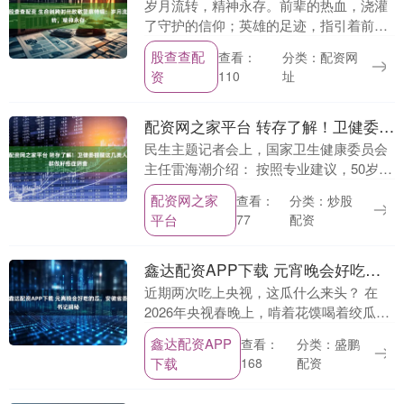
岁月流转，精神永存。前辈的热血，浇灌
了守护的信仰；英雄的足迹，指引着前行
的方向。巡山队接下接力棒，循着前辈的
股查查配
分类：配资网
查看：
道路，继续奔赴每一寸荒原。致敬那些过
资
址
110
去、现在、未来守....
配资网之家平台 转存了解！卫健委提醒这几类人群做好癌症筛查
民生主题记者会上，国家卫生健康委员会
主任雷海潮介绍： 按照专业建议，50岁以
上、长期吸烟、患有慢性阻塞性肺病、有
配资网之家
分类：炒股
查看：
肺癌家族史等人群，可每年进行一次低剂
平台
配资
77
量螺旋CT检....
鑫达配资APP下载 元宵晚会好吃的瓜，安徽省委书记揭秘
近期两次吃上央视，这瓜什么来头？ 在
2026年央视春晚上，啃着花馍喝着绞瓜汤
的欢快歌词拉开了合肥分会场的帷幕；央
鑫达配资APP
分类：盛鹏
查看：
视元宵节晚会现场，安徽的圆桌上，主持
下载
配资
168
人现场品尝，....