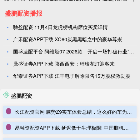
盛鹏配资播报
驰盈配资 11月4日龙虎榜机构席位买卖详情
广禾配资APP下载 XC60炭黑黑暗之中的豪华尊崇
国盛速配平台 阿维塔07 2026款：开启一场打破行业“潜规
鼎盛证券APP下载 陕西西安：璀璨花灯迎客来
华泰证券APP下载 江丰电子解除限售15万股权激励股
盛鹏配资
长江配资官网 腾势Z9实车体验总结，这么好的车为何销量始终未见起色，或在于产品定位和市场认知尚未突破
易融资配资APP下载 延迟低于生理极限! 中国脑机技术为何让瘫痪者重获新生?