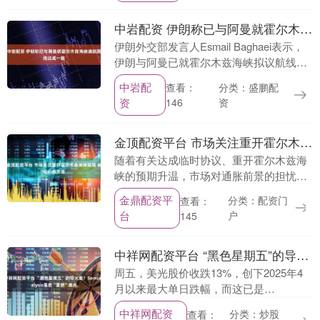
中岩配资 伊朗称已与阿曼就霍尔木兹海峡通航路线达成一致
伊朗外交部发言人Esmail Baghaei表示，
伊朗与阿曼已就霍尔木兹海峡拟议航线的
地理坐标达成一致。 他表示，两国联合声
中岩配
分类：盛鹏配
查看：
明正在审议中，并已进入最后起草阶
资
资
146
段，....
金顶配资平台 市场关注重开霍尔木兹海峡进展 金银价格齐涨
随着有关达成临时协议、重开霍尔木兹海
峡的预期升温，市场对通胀前景的担忧有
所缓解，美联储加息的可能性下降，金价
金鼎配资平
分类：配资门
查看：
连续第三个交易日上涨。 现货黄金上涨逾
台
户
145
3%，至每盎司....
中祥网配资平台 “黑色星期五”的导火索？Semianalysis报告“重创”美光
周五，美光股价收跌13%，创下2025年4
月以来最大单日跌幅，而这已是
SemiAnalysis多次发布看空美光相关报告
中祥网配资
分类：炒股
查看：
后引发市场恐慌的最新一例。本次下跌的