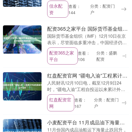
摩洛哥与突尼斯，形成以埃及、摩洛哥、
佳永配
分类：配资门
查看：
突尼斯为核心的北非“战略铁三角”。....
资
户
144
配资365之家平台 国际货币基金组织上调2025年中国经济增速预期
国际货币基金组织（IMF）12月10日在京
表示，尽管面临多重冲击，中国经济仍展
现出显著韧性。IMF预计2025年中国经济
配资365之家
分类：盛鹏
查看：
增速将达5%，较今年10月发布的《世界
平台
配资
106
经....
红盘配资官网 “疆电入渝”工程累计外送电量超百亿千瓦时
人民财讯12月10日电，截至12月9日24
时，“疆电入渝”工程自投运以来累计外送
电量101.2亿千瓦时，突破百亿千瓦时大
红盘配资官
分类：配资门
查看：
关，单日最大输送电量近1亿千瓦时，约占
网
户
167
重....
小麦配资平台 11月成品油下海量止跌回升 预计12月港口成品油下海量或将下降
11月份国内成品油船运下海量止跌回升，