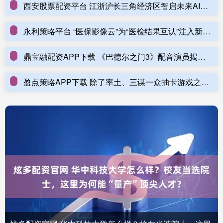
西安股票配资平台 江浙沪长三角经济区智启未来AI+智能教育合作大会在盐城举行
永利策略平台 “医保影像云”为“医检结果互认”注入新动能
鼎宝融配资APP下载 《巴德尔之门3》配音演员揭秘从舞台到游戏的挑战与乐趣
盈点策略APP下载 除了率土、三谋一众抽卡游戏之外，还有第二种类型的三国slg手机游戏吗？